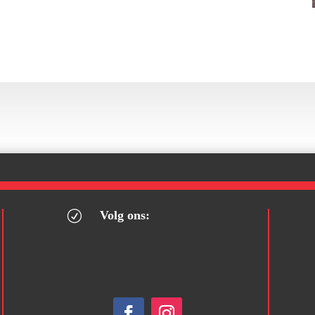
Volg ons:
R