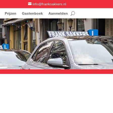

info@franksakkers.nl
Prijzen
Gastenboek
Aanmelden