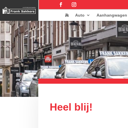
Auto
Aanhangwagen

Heel blij!