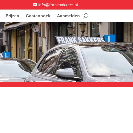

info@franksakkers.nl
Prijzen
Gastenboek
Aanmelden