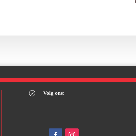
Volg ons:
R