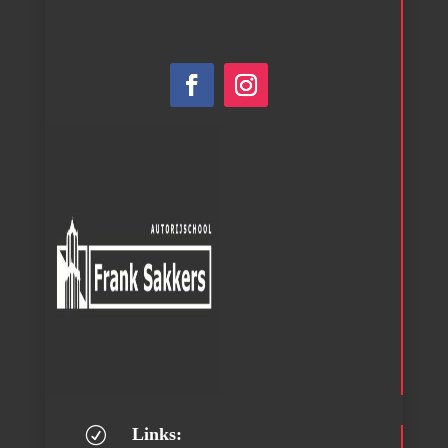
Links:
R