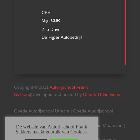
CBR
Mijn CBR
2 to Drive
De Pijper Autobedrijf
Copyright © 2021
Autorijschool Frank
Sakkers
|
Developed and hosted by
DeanV IT Services
Goede Autorijschool Utrecht | Goede Autorijschool
Maarssen | Goede Autorijschool Breukelen
Rijbewijs halen in Utrecht | Rijbewijs halen in Maarssen |
De website van Autorijschool Frank
Sakkers maakt gebruik van Cookies.
Rijbewijs halen in Breukelen
Beste Rijschool Utrecht | Beste Rijschool Maarssen |