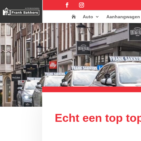
Auto
Aanhangwagen

Echt een top top