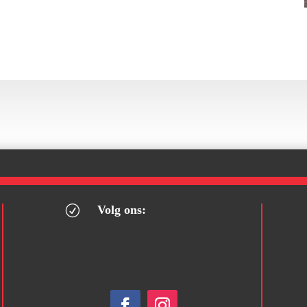
Volg ons:
R