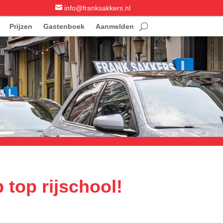

info@franksakkers.nl
Prijzen
Gastenboek
Aanmelden
 top rijschool!